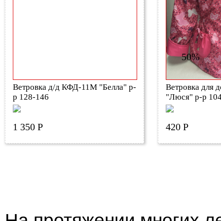
50%
Ветровка д/д КФД-11М "Белла" р-
Ветровка для 
р 128-146
"Люся" р-р 10
1 350 Р
420 Р
На протяжении многих л