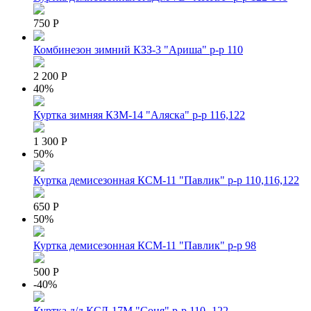
750 Р
Комбинезон зимний КЗЗ-3 "Ариша" р-р 110
2 200 Р
40%
Куртка зимняя КЗМ-14 "Аляска" р-р 116,122
1 300 Р
50%
Куртка демисезонная КСМ-11 "Павлик" р-р 110,116,122
650 Р
50%
Куртка демисезонная КСМ-11 "Павлик" р-р 98
500 Р
-40%
Куртка д/д КСД-17М "Соня" р-р 110,-122