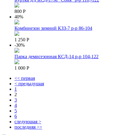
800 Р
40%
Комбинезон зимний КЗЗ-7 р-р 86-104
1 250 Р
-30%
Парка демисезонная КСД-14 р-р 104-122
1 000 Р
<< первая
< предыдущая
Pages
1
2
3
4
5
6
следующая >
последняя >>