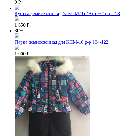
0 Р
Куртка демисезонная д/м КСМ-9а "Артём" р-р 158
1 650 Р
30%
Парка демисезонная д/м КСМ-16 р-р 104-122
1 000 Р