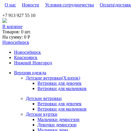
Skip to main content
О нас
Новости
Условия сотрудничества
Оплата\доставк
+7 913 927 55 10
В корзине
Товаров:
0
шт.
На сумму:
0
Р
Новосибирск
Новосибирск
Красноярск
Нижний Новгород
Верхняя одежда
Детские ветровки(Хлопок)
Ветровки для девочек
Ветровки для мальчиков
Детские ветровки
Ветровки для девочек
Ветровки для мальчиков
Детские куртки
Мальчики демисезон
Девочки демисезон
Мальчики зима