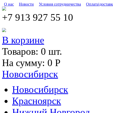
Skip to main content
О нас
Новости
Условия сотрудничества
Оплата\доставк
+7 913 927 55 10
В корзине
Товаров:
0
шт.
На сумму:
0
Р
Новосибирск
Новосибирск
Красноярск
Нижний Новгород